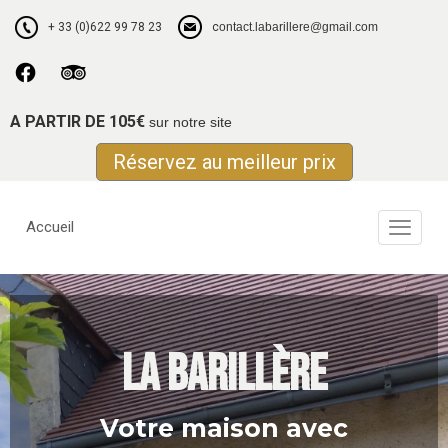
+ 33 (0)622 99 78 23
c
ontact.labarillere@gmail.com
A PARTIR DE 105€
sur notre site
Réservez au meilleur prix
Accueil
La Barillère
Votre maison avec